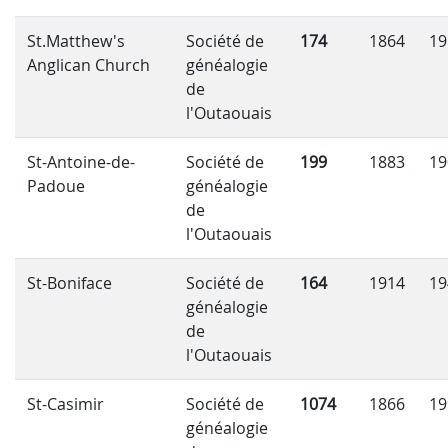
St.Matthew's
Société de
174
1864
19
Anglican Church
généalogie
de
l'Outaouais
St-Antoine-de-
Société de
199
1883
19
Padoue
généalogie
de
l'Outaouais
St-Boniface
Société de
164
1914
19
généalogie
de
l'Outaouais
St-Casimir
Société de
1074
1866
19
généalogie