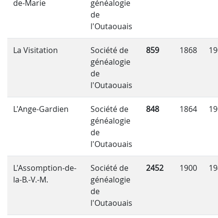
de-Marie
généalogie
de
l'Outaouais
La Visitation
Société de
859
1868
19
généalogie
de
l'Outaouais
L'Ange-Gardien
Société de
848
1864
19
généalogie
de
l'Outaouais
L'Assomption-de-
Société de
2452
1900
19
la-B.-V.-M.
généalogie
de
l'Outaouais