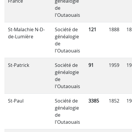
France
généalogie
de
l'Outaouais
St-Malachie N-D-
Société de
121
1888
18
de-Lumière
généalogie
de
l'Outaouais
St-Patrick
Société de
91
1959
19
généalogie
de
l'Outaouais
St-Paul
Société de
3385
1852
19
généalogie
de
l'Outaouais