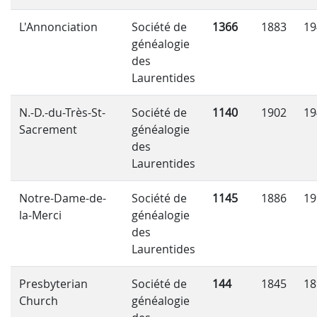
L'Annonciation
Société de
1366
1883
19
généalogie
des
Laurentides
N.-D.-du-Très-St-
Société de
1140
1902
19
Sacrement
généalogie
des
Laurentides
Notre-Dame-de-
Société de
1145
1886
19
la-Merci
généalogie
des
Laurentides
Presbyterian
Société de
144
1845
18
Church
généalogie