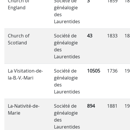
Church of
Société de
3
1859
18
England
généalogie
des
Laurentides
Church of
Société de
43
1833
18
Scotland
généalogie
des
Laurentides
La Visitation-de-
Société de
10505
1736
19
la-B.-V.-Mari
généalogie
des
Laurentides
La-Nativité-de-
Société de
894
1881
19
Marie
généalogie
des
Laurentides