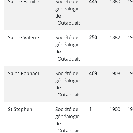
Sainte-Famille
Société de
445
1880
19
généalogie
de
l'Outaouais
Sainte-Valerie
Société de
250
1882
19
généalogie
de
l'Outaouais
Saint-Raphaël
Société de
409
1908
19
généalogie
de
l'Outaouais
St Stephen
Société de
1
1900
19
généalogie
de
l'Outaouais