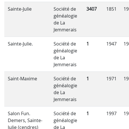
Sainte-Julie
Société de
3407
1851
19
généalogie
de La
Jemmerais
Sainte-Julie.
Société de
1
1947
19
généalogie
de La
Jemmerais
Saint-Maxime
Société de
1
1971
19
généalogie
de La
Jemmerais
Salon Fun.
Société de
1
1997
19
Demers, Sainte-
généalogie
Julie (cendres)
de La