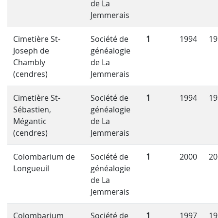
de La
Jemmerais
Cimetière St-
Société de
1
1994
19
Joseph de
généalogie
Chambly
de La
(cendres)
Jemmerais
Cimetière St-
Société de
1
1994
19
Sébastien,
généalogie
Mégantic
de La
(cendres)
Jemmerais
Colombarium de
Société de
1
2000
20
Longueuil
généalogie
de La
Jemmerais
Colombarium
Société de
1
1997
19