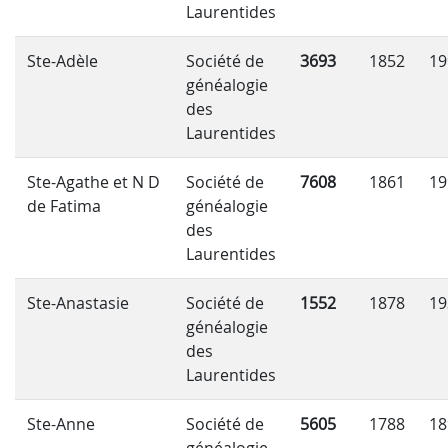
Laurentides
Ste-Adèle
Société de
3693
1852
19
généalogie
des
Laurentides
Ste-Agathe et N D
Société de
7608
1861
19
de Fatima
généalogie
des
Laurentides
Ste-Anastasie
Société de
1552
1878
19
généalogie
des
Laurentides
Ste-Anne
Société de
5605
1788
18