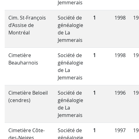
Jemmerais
Cim. St-François
Société de
1
1998
19
d’Assise de
généalogie
Montréal
de La
Jemmerais
Cimetière
Société de
1
1998
19
Beauharnois
généalogie
de La
Jemmerais
Cimetière Beloeil
Société de
1
1996
19
(cendres)
généalogie
de La
Jemmerais
Cimetière Côte-
Société de
1
1997
19
des-Neiges
généalogie