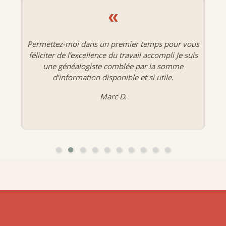
«
s pour vous
J'ai eu beaucoup de plaisir à navig
ompli Je suis
banques de données. C'est un outil 
a somme
très précieux.
tile.
Danièle M.